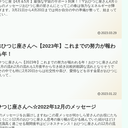
おひつじ座【4月＆5月 】最強な宇宙のサポート到来！！♈️おひつじ座さん4月☆
らのメッセージおひつじ座の皆さんにとってこの春は強力なエネルギーが降
ぎます。3月21日から4月20日までは何か自分の中の準備が整って、始まって
い...
2023.03.29
️おひつじ座さんへ【2023年】これまでの努力が報わ
る年！
おひつじ座さんへ【2023年】これまでの努力が報われる年！おひつじ座さんの2
3月の流れ2月の流れも1月後半から引き続き比較的順調な流れとなりそうで
その中でも特に2月20日からは社交性や喜び、愛情などを示す金星がおひつじ
って...
2023.01.22
ひつじ座さんへ☆2022年12月のメッセージ
月のメッセージをお届けしますね♪この星メッセが何かしら皆さんのお役にたち
ように☆12月のおひつじ座さん思考の振り幅が広がる絡んでいた紐がほどけ
意識高く過ごせる期間後半はビジネスチャンス！おひつじ座さんの12月の流
月8日は満...