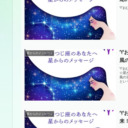
♈️
♈
星からのメッセージ
風
♈️
☆星
風の
という
♈
星からのメッセージ
来