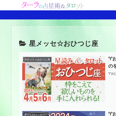
星メッセ☆おひつじ座
♈
タロット☆おひつじ座
の
♈️
♈
星からのメッセージ