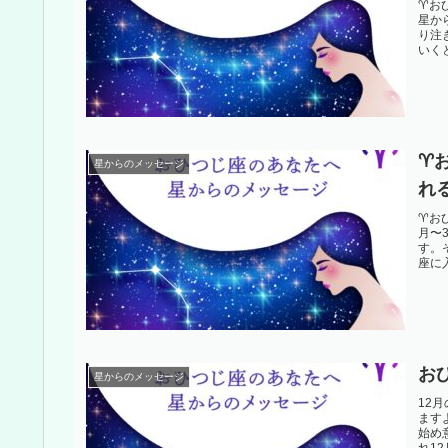
♈️
星か
り注
いくと
♈
星からのメッセージ
れ
♈️
月〜
す。
座に入
お
星からのメッセージ
12
ます
始め
れ12