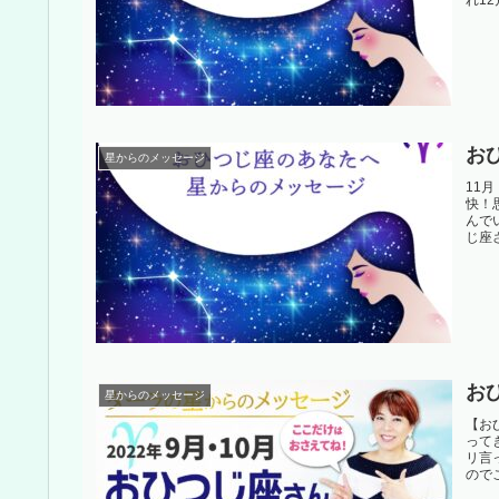
お
星からのメッセージ
11
快！
んで
じ座さ
お
星からのメッセージ
【お
って
リ言
のでこ