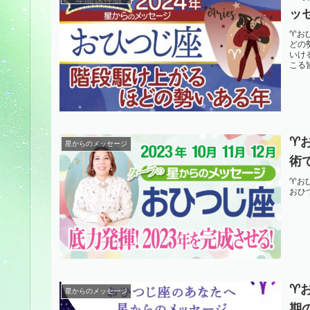
ッ
♈️
どの
いけ
こる皆
♈
星からのメッセージ
術
♈️
おひ
♈
星からのメッセージ
期