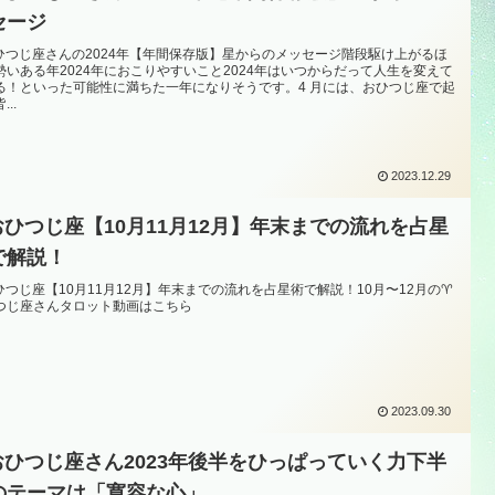
セージ
おひつじ座さんの2024年【年間保存版】星からのメッセージ階段駆け上がるほ
勢いある年2024年におこりやすいこと2024年はいつからだって人生を変えて
る！といった可能性に満ちた一年になりそうです。4 月には、おひつじ座で起
...
2023.12.29
️おひつじ座【10月11月12月】年末までの流れを占星
で解説！
おひつじ座【10月11月12月】年末までの流れを占星術で解説！10月〜12月の♈️
つじ座さんタロット動画はこちら
2023.09.30
️おひつじ座さん2023年後半をひっぱっていく力下半
のテーマは「寛容な心」