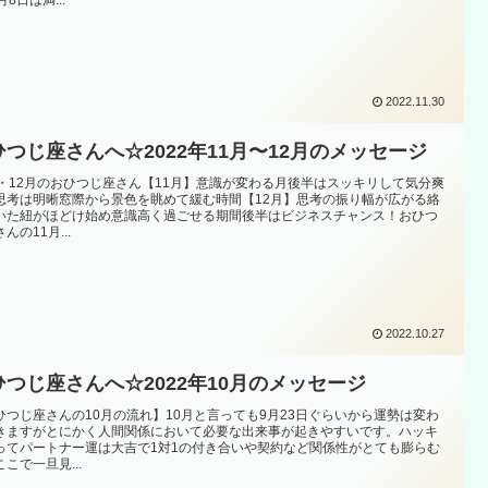
2022.11.30
ひつじ座さんへ☆2022年11月〜12月のメッセージ
月・12月のおひつじ座さん【11月】意識が変わる月後半はスッキリして気分爽
思考は明晰窓際から景色を眺めて緩む時間【12月】思考の振り幅が広がる絡
いた紐がほどけ始め意識高く過ごせる期間後半はビジネスチャンス！おひつ
んの11月...
2022.10.27
ひつじ座さんへ☆2022年10月のメッセージ
ひつじ座さんの10月の流れ】10月と言っても9月23日ぐらいから運勢は変わ
きますがとにかく人間関係において必要な出来事が起きやすいです。ハッキ
ってパートナー運は大吉で1対1の付き合いや契約など関係性がとても膨らむ
こで一旦見...