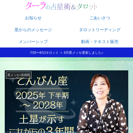
お知らせ
ごあいさつ
星からのメッセージ
タロットリーディング
メンバーシップ
動画・テキスト販売
7/25〜8/13タロット ＋ 8月星メッセ更新しました♪
星メッセ⭐︎長期間