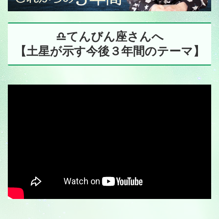
♎️てんびん座さんへ
【土星が示す今後３年間のテーマ】