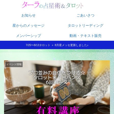
お知らせ
ごあいさつ
星からのメッセージ
タロットリーディング
メンバーシップ
動画・テキスト販売
7/25〜8/13タロット ＋ 8月星メッセ更新しました♪
イベント情報