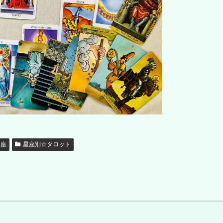
し座
星座別☆タロット