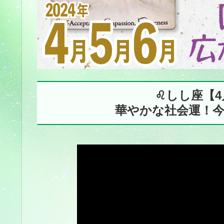
♌️しし座【
華やかな社会運！