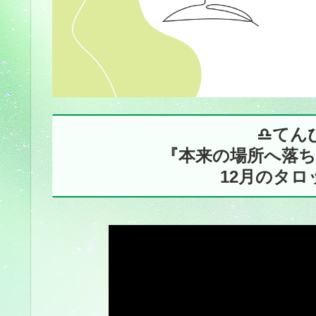
♎️て
『本来の場所へ落
12月のタ