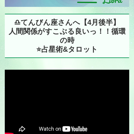
♎️てんびん座さんへ【4月後半】
人間関係がすこぶる良いっ！！循環
の時
⭐️占星術&タロット