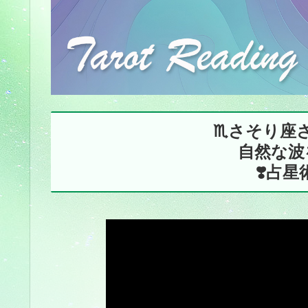
♏️さそり座
自然な波
❣️占