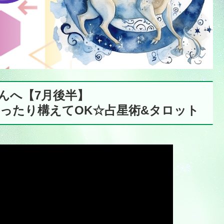
さんへ【7月後半】
ったり構えてOK☆占星術&タロット