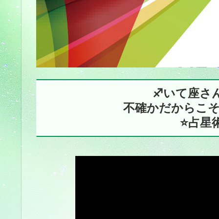
♐️いて座さん
不確かだからこ
⭐占星