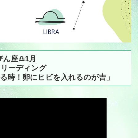
ん座♎️1月
トリーディング
する時！卵にヒビを入れるのが吉」