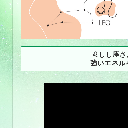
♌️しし座
強いエネル